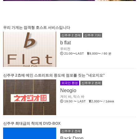
우리 가게는 접객형 호스트 서비스입니다
신주쿠 2 쵸메
신주쿠 기타
b flat
우리전
21:00〜LAST
8,000〜 / 60 분
신주쿠 2쵸메 메인 스트리트의 중도에 점포를 짓는 "네오지오"
외국인 환영
신주쿠 2 쵸메
Neogio
게이 바
,
믹스 바
19:00 〜 LAST
2,000〜 / 1drink
신주쿠 최대급의 착의계 DVD-BOX
신주쿠 2 쵸메
Back Drop