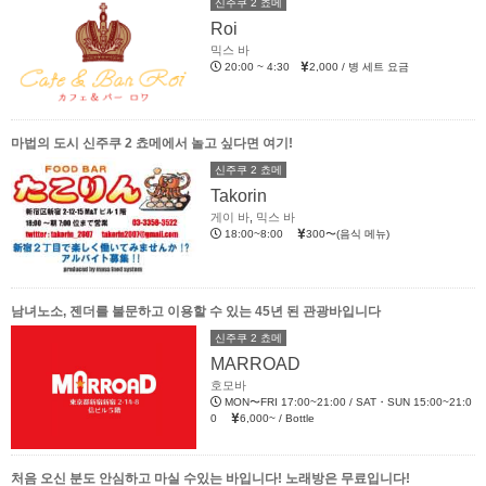
신주쿠 2 쵸메
Roi
믹스 바
20:00 ~ 4:30
2,000 / 병 세트 요금
마법의 도시 신주쿠 2 쵸메에서 놀고 싶다면 여기!
신주쿠 2 쵸메
Takorin
게이 바
,
믹스 바
18:00~8:00
300〜(음식 메뉴)
남녀노소, 젠더를 불문하고 이용할 수 있는 45년 된 관광바입니다
신주쿠 2 쵸메
MARROAD
호모바
MON〜FRI 17:00~21:00 / SAT・SUN 15:00~21:0
0
6,000~ / Bottle
처음 오신 분도 안심하고 마실 수있는 바입니다! 노래방은 무료입니다!