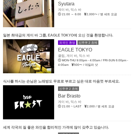
Syutara
게이 바
,
믹스 바
21:00 ～ 6:00
2,000〜 / 병 세트 요금
일본 최대급의 게이 바 그룹, EAGLE TOKYO에 오신 것을 환영합니다.
외국인 환영
신주쿠 2 쵸메
EAGLE TOKYO
클럽
,
게이 바
,
믹스 바
MON-THU 9:00pm - 4:00am / FRI-SUN 6:00pm -
4:00am
500〜 / 데킬라 샷
식사를 하시는 손님은 노래방도 무료로 부르고 싶은 대로 마음껏 부르세요.
신주쿠 2 쵸메
Bar Brasto
게이 바
,
믹스 바
21:00 ~ LAST
2,000 / 병 세트 요금
세계 각국의 질 좋은 와인을 합리적인 가격에 많이 갖추고 있습니다.